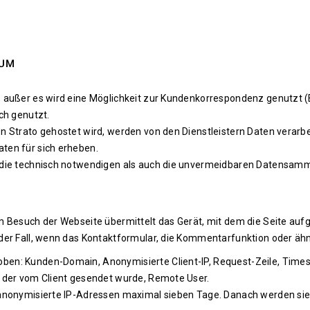
RUM
 außer es wird eine Möglichkeit zur Kundenkorrespondenz genutzt (E
ch genutzt.
n Strato gehostet wird, werden von den Dienstleistern Daten verarb
ten für sich erheben.
 die technisch notwendigen als auch die unvermeidbaren Datensamml
im Besuch der Webseite übermittelt das Gerät, mit dem die Seite au
 der Fall, wenn das Kontaktformular, die Kommentarfunktion oder äh
ben: Kunden-Domain, Anonymisierte Client-IP, Request-Zeile, Time
, der vom Client gesendet wurde, Remote User.
 anonymisierte IP-Adressen maximal sieben Tage. Danach werden sie 