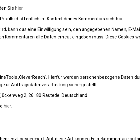
den Sie
hier
.
rofilbild öffentlich im Kontext deines Kommentars sichtbar.
d, kann das eine Einwilligung sein, den angegebenen Namen, E-Mail
eren Kommentaren alle Daten erneut eingeben muss. Diese Cookies we
lineTools ‚CleverReach‘. Hierfür werden personenbezogene Daten durc
 zur Auftragsdatenverarbeitung sichergestellt.
fjückenweg 2, 26180 Rastede, Deutschland
ie
hier
.
unbegrenzt gespeichert. Auf diese Art können Folgekommentare auto