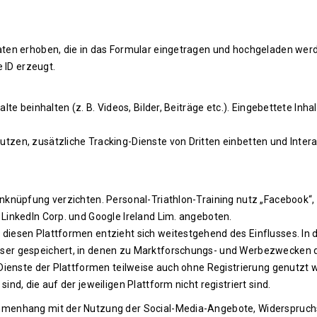
ten erhoben, die in das Formular eingetragen und hochgeladen werd
 ID erzeugt.
te beinhalten (z. B. Videos, Bilder, Beiträge etc.). Eingebettete Inha
zen, zusätzliche Tracking-Dienste von Dritten einbetten und Intera
knüpfung verzichten. Personal-Triathlon-Training nutz „Facebook“, 
LinkedIn Corp. und Google Ireland Lim. angeboten.
iesen Plattformen entzieht sich weitestgehend des Einflusses. In
ser gespeichert, in denen zu Marktforschungs- und Werbezwecken 
Dienste der Plattformen teilweise auch ohne Registrierung genutzt 
d, die auf der jeweiligen Plattform nicht registriert sind.
mmenhang mit der Nutzung der Social-Media-Angebote, Widerspruc